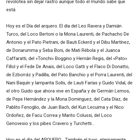
revolotea sin dejar rastro aunque todo el mundo sabe que
está.
Hoy es el Día del arquero. El día del Leo Ravera y Damián
Turco, del Loco Bertoni o la Mona Laurenti, de Pachacho De
Antonio y el Pato Pietrani, de Bauti Eckerd y el Dibu Martínez,
de Donarumma y Seba Boni, de Mati Rébola y el Juanca
Caffaratti, del «Tonchi» Boggino y Hernán Regis, del «Pato»
Fillol y el Fede De Anais, del Loco Gatti y el Flaco Di Donatto,
de Ezborráz y Padilla, del Pato Banchio y el Porra Laurenti, del
Nani Baquín y lamparita Solís, de Lauti Farías y Guido Vidal, de
el otro Guido que ahora vive en España y de Germán Lemos,
de Pepe Hernández y la Mona Dominguez, del Cata Díaz, de
Pablito Fenoglio, de Juan Bach, del Kun Lecuima y el Nico
Ordoñez, de Facu Correa y Marito Colussi, del Loco
Genovesio y los pibes Cravero y Turchetti…
Hoy es el día del ARQUERO… También el tuyo, eternamente