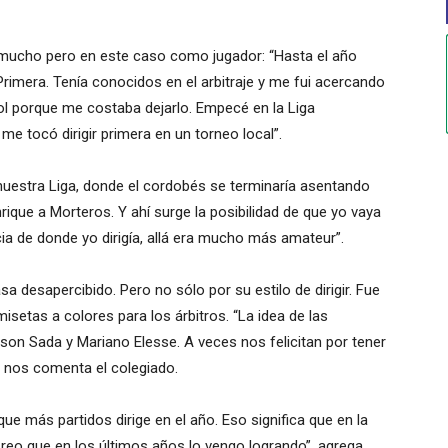
 mucho pero en este caso como jugador: “Hasta el año
Primera. Tenía conocidos en el arbitraje y me fui acercando
bol porque me costaba dejarlo. Empecé en la Liga
 tocó dirigir primera en un torneo local”.
nuestra Liga, donde el cordobés se terminaría asentando
rique a Morteros. Y ahí surge la posibilidad de que yo vaya
ncia de donde yo dirigía, allá era mucho más amateur”.
 desapercibido. Pero no sólo por su estilo de dirigir. Fue
isetas a colores para los árbitros. “La idea de las
son Sada y Mariano Elesse. A veces nos felicitan por tener
”, nos comenta el colegiado.
 que más partidos dirige en el año. Eso significa que en la
reo que en los últimos años lo vengo logrando”, agrega.