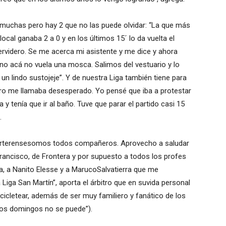
ne muchas pero hay 2 que no las puede olvidar: “La que más
ocal ganaba 2 a 0 y en los últimos 15´ lo da vuelta el
hervidero. Se me acerca mi asistente y me dice y ahora
 no acá no vuela una mosca. Salimos del vestuario y lo
un lindo sustojeje”. Y de nuestra Liga también tiene para
ero me llamaba desesperado. Yo pensé que iba a protestar
 y tenía que ir al baño. Tuve que parar el partido casi 15
.
 Morterensesomos todos compañeros. Aprovecho a saludar
rancisco, de Frontera y por supuesto a todos los profes
da, a Nanito Elesse y a MarucoSalvatierra que me
Liga San Martín”, aporta el árbitro que en suvida personal
icicletear, además de ser muy familiero y fanático de los
los domingos no se puede”).