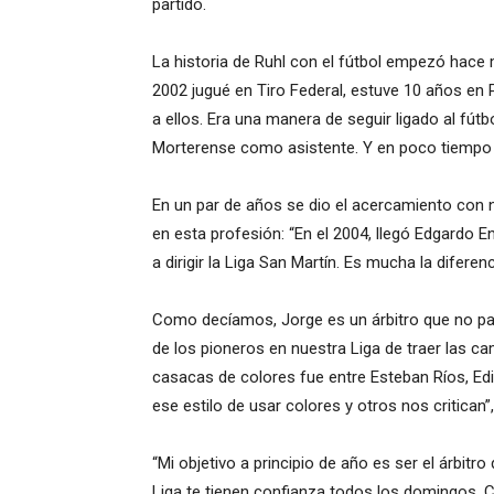
partido.
La historia de Ruhl con el fútbol empezó hace
2002 jugué en Tiro Federal, estuve 10 años en 
a ellos. Era una manera de seguir ligado al fút
Morterense como asistente. Y en poco tiempo me
En un par de años se dio el acercamiento con 
en esta profesión: “En el 2004, llegó Edgardo En
a dirigir la Liga San Martín. Es mucha la difere
Como decíamos, Jorge es un árbitro que no pasa
de los pioneros en nuestra Liga de traer las cam
casacas de colores fue entre Esteban Ríos, Edi
ese estilo de usar colores y otros nos critican
“Mi objetivo a principio de año es ser el árbitro
Liga te tienen confianza todos los domingos. C