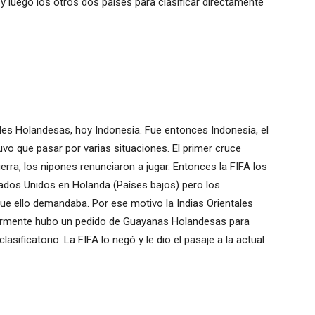
 y luego los otros dos países para clasificar directamente
ales Holandesas, hoy Indonesia. Fue entonces Indonesia, el
tuvo que pasar por varias situaciones. El primer cruce
erra, los nipones renunciaron a jugar. Entonces la FIFA los
tados Unidos en Holanda (Países bajos) pero los
ue ello demandaba. Por ese motivo la Indias Orientales
iormente hubo un pedido de Guayanas Holandesas para
asificatorio. La FIFA lo negó y le dio el pasaje a la actual