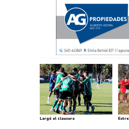
Largó el clausura
Estre