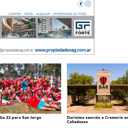
lla 22 para San Jorge
Durísima sanción a Cremería en
Cañadense