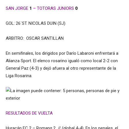
SAN JORGE
1
– TOTORAS JUNIORS
0
GOL: 26´ST. NICOLAS DUIN (SJ)
ARBITRO: OSCAR SANTILLAN
En semifinales, los dirigidos por Darío Labaroni enfrentará a
Alianza Sport. El elenco rosarino igualó como local 2-2 con
General Paz (4-3) y dejó afuera al otro representante de la
Liga Rosarina.
RESULTADOS DE VUELTA
Huracán FC 2 – Romang 2 // (global 4-4). En los penales, el