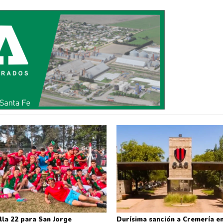
lla 22 para San Jorge
Durísima sanción a Cremería en