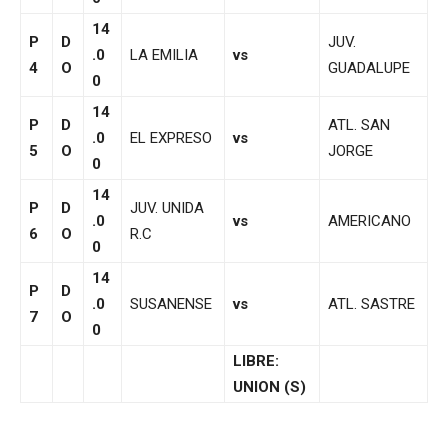
14
P
D
JUV.
.0
LA EMILIA
vs
4
O
GUADALUPE
0
14
P
D
ATL. SAN
.0
EL EXPRESO
vs
5
O
JORGE
0
14
P
D
JUV. UNIDA
.0
vs
AMERICANO
6
O
R.C
0
14
P
D
.0
SUSANENSE
vs
ATL. SASTRE
7
O
0
LIBRE:
UNION (S)