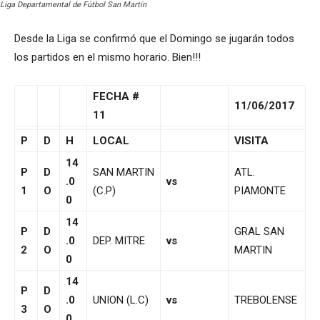
Liga Departamental de Fútbol San Martín
Desde la Liga se confirmó que el Domingo se jugarán todos
los partidos en el mismo horario. Bien!!!
FECHA #
11/06/2017
11
P
D
H
LOCAL
VISITA
14
P
D
SAN MARTIN
ATL.
.0
vs
1
O
(C.P)
PIAMONTE
0
14
P
D
GRAL SAN
.0
DEP. MITRE
vs
2
O
MARTIN
0
14
P
D
.0
UNION (L.C)
vs
TREBOLENSE
3
O
0