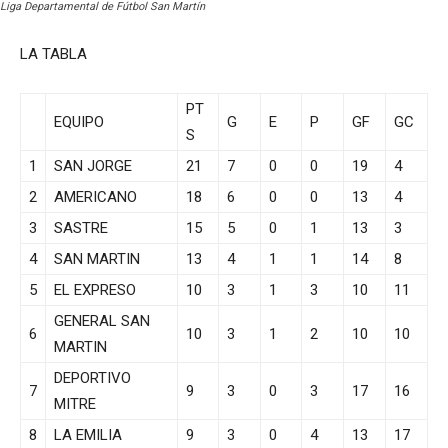
Liga Departamental de Fútbol San Martín
LA TABLA
PT
EQUIPO
G
E
P
GF
GC
S
1
SAN JORGE
21
7
0
0
19
4
2
AMERICANO
18
6
0
0
13
4
3
SASTRE
15
5
0
1
13
3
4
SAN MARTIN
13
4
1
1
14
8
5
EL EXPRESO
10
3
1
3
10
11
GENERAL SAN
6
10
3
1
2
10
10
MARTIN
DEPORTIVO
7
9
3
0
3
17
16
MITRE
8
LA EMILIA
9
3
0
4
13
17