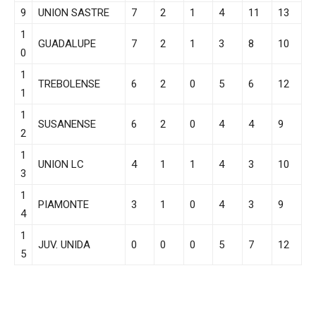
9
UNION SASTRE
7
2
1
4
11
13
1
GUADALUPE
7
2
1
3
8
10
0
1
TREBOLENSE
6
2
0
5
6
12
1
1
SUSANENSE
6
2
0
4
4
9
2
1
UNION LC
4
1
1
4
3
10
3
1
PIAMONTE
3
1
0
4
3
9
4
1
JUV. UNIDA
0
0
0
5
7
12
5