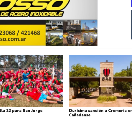
lla 22 para San Jorge
Durísima sanción a Cremería en
Cañadense