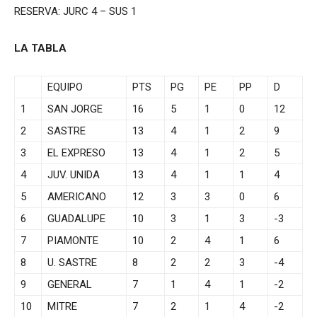
RESERVA: JURC 4 – SUS 1
LA TABLA
EQUIPO
PTS
PG
PE
PP
D
1
SAN JORGE
16
5
1
0
12
2
SASTRE
13
4
1
2
9
3
EL EXPRESO
13
4
1
2
5
4
JUV. UNIDA
13
4
1
1
4
5
AMERICANO
12
3
3
0
6
6
GUADALUPE
10
3
1
3
-3
7
PIAMONTE
10
2
4
1
6
8
U. SASTRE
8
2
2
3
-4
9
GENERAL
7
1
4
1
-2
10
MITRE
7
2
1
4
-2