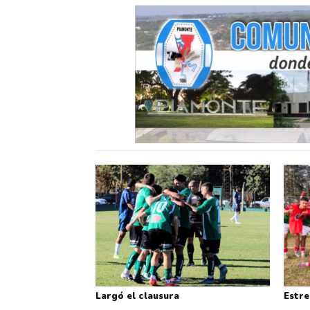
Largó el clausura
Estre