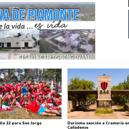
lla 22 para San Jorge
Durísima sanción a Cremería en
Cañadense