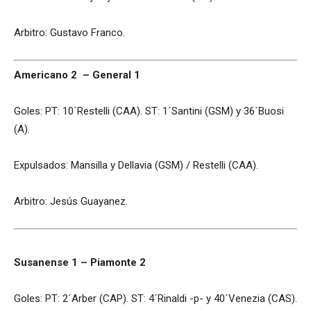
Arbitro: Gustavo Franco.
Americano 2 – General 1
Goles: PT: 10´Restelli (CAA). ST: 1´Santini (GSM) y 36´Buosi
(A).
Expulsados: Mansilla y Dellavia (GSM) / Restelli (CAA).
Arbitro: Jesús Guayanez.
Susanense 1 – Piamonte 2
Goles: PT: 2´Arber (CAP). ST: 4´Rinaldi -p- y 40´Venezia (CAS).