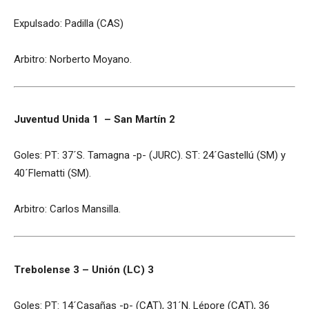
Expulsado: Padilla (CAS)
Arbitro: Norberto Moyano.
Juventud Unida 1 – San Martín 2
Goles: PT: 37´S. Tamagna -p- (JURC). ST: 24´Gastellú (SM) y
40´Flematti (SM).
Arbitro: Carlos Mansilla.
Trebolense 3 – Unión (LC) 3
Goles: PT: 14´Casañas -p- (CAT), 31´N. Lépore (CAT), 36