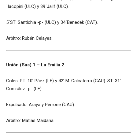
´Iacopini (ULC) y 39´Jalif (ULC).
5´ST: Santichia -p- (ULC) y 34´Benedek (CAT).
Arbitro: Rubén Celayes.
Unión (Sas) 1 – La Emilia 2
Goles: PT: 10’ Páez (LE) y 42’ M. Calcaterra (CAU). ST: 31’
González -p- (LE)
Expulsado: Araya y Perrone (CAU).
Arbitro: Matías Maidana.