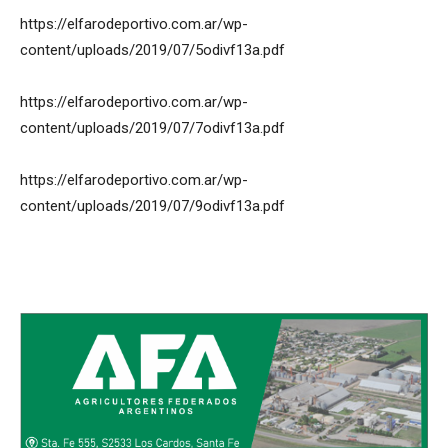
https://elfarodeportivo.com.ar/wp-
content/uploads/2019/07/5odivf13a.pdf
https://elfarodeportivo.com.ar/wp-
content/uploads/2019/07/7odivf13a.pdf
https://elfarodeportivo.com.ar/wp-
content/uploads/2019/07/9odivf13a.pdf