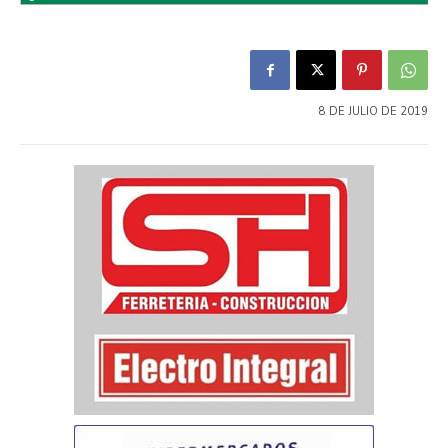
8 DE JULIO DE 2019