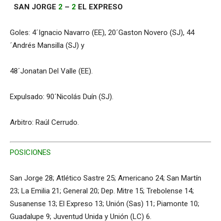
SAN JORGE
2
–
2
EL EXPRESO
Goles: 4´Ignacio Navarro (EE), 20´Gaston Novero (SJ), 44
´Andrés Mansilla (SJ) y
48´Jonatan Del Valle (EE).
Expulsado: 90´Nicolás Duín (SJ).
Arbitro: Raúl Cerrudo.
POSICIONES
San Jorge 28; Atlético Sastre 25; Americano 24; San Martín
23; La Emilia 21; General 20; Dep. Mitre 15; Trebolense 14;
Susanense 13; El Expreso 13; Unión (Sas) 11; Piamonte 10;
Guadalupe 9; Juventud Unida y Unión (LC) 6.