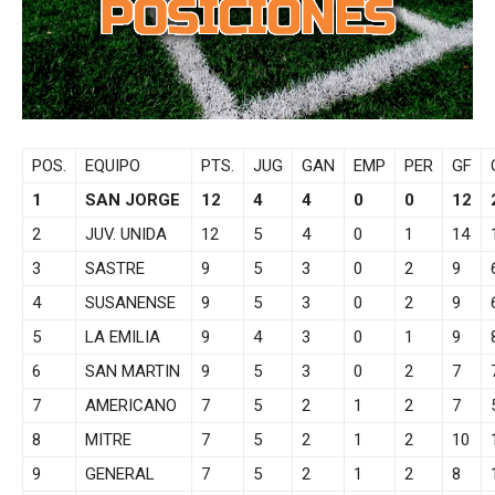
POS.
EQUIPO
PTS.
JUG
GAN
EMP
PER
GF
1
SAN JORGE
12
4
4
0
0
12
2
JUV. UNIDA
12
5
4
0
1
14
3
SASTRE
9
5
3
0
2
9
4
SUSANENSE
9
5
3
0
2
9
5
LA EMILIA
9
4
3
0
1
9
6
SAN MARTIN
9
5
3
0
2
7
7
AMERICANO
7
5
2
1
2
7
8
MITRE
7
5
2
1
2
10
9
GENERAL
7
5
2
1
2
8