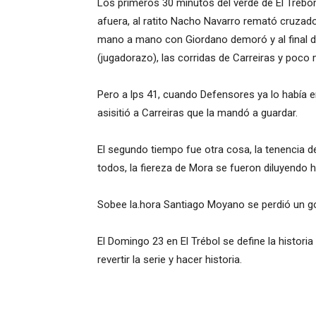
Los primeros 30 minutos del verde de El Trébom
afuera, al ratito Nacho Navarro remató cruzado
mano a mano con Giordano demoró y al final def
(jugadorazo), las corridas de Carreiras y poco
Pero a lps 41, cuando Defensores ya lo había 
asisitió a Carreiras que la mandó a guardar.
El segundo tiempo fue otra cosa, la tenencia de
todos, la fiereza de Mora se fueron diluyendo h
Sobee la.hora Santiago Moyano se perdió un gol 
El Domingo 23 en El Trébol se define la histori
revertir la serie y hacer historia.