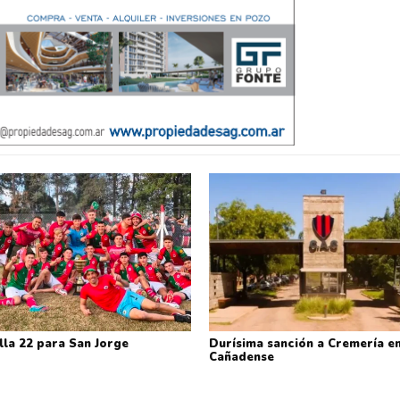
lla 22 para San Jorge
Durísima sanción a Cremería en
Cañadense