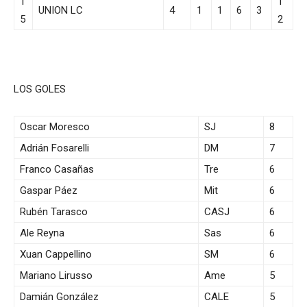
1
1
UNION LC
4
1
1
6
3
5
2
LOS GOLES
Oscar Moresco
SJ
8
Adrián Fosarelli
DM
7
Franco Casañas
Tre
6
Gaspar Páez
Mit
6
Rubén Tarasco
CASJ
6
Ale Reyna
Sas
6
Xuan Cappellino
SM
6
Mariano Lirusso
Ame
5
Damián González
CALE
5