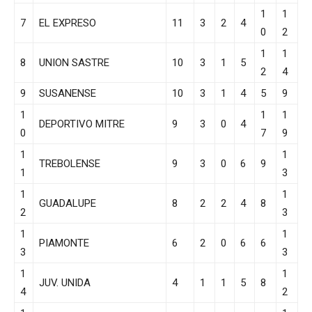
1
1
7
EL EXPRESO
11
3
2
4
0
2
1
1
8
UNION SASTRE
10
3
1
5
2
4
9
SUSANENSE
10
3
1
4
5
9
1
1
1
DEPORTIVO MITRE
9
3
0
4
0
7
9
1
1
TREBOLENSE
9
3
0
6
9
1
3
1
1
GUADALUPE
8
2
2
4
8
2
3
1
1
PIAMONTE
6
2
0
6
6
3
3
1
1
JUV. UNIDA
4
1
1
5
8
4
2