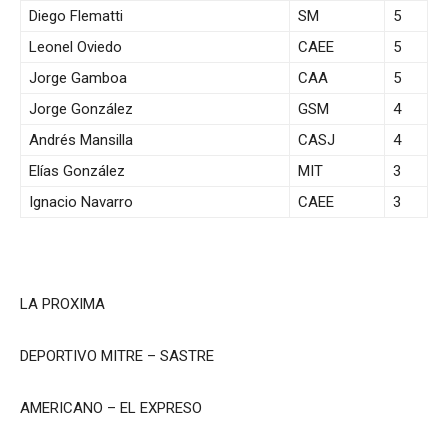
Diego Flematti
SM
5
Leonel Oviedo
CAEE
5
Jorge Gamboa
CAA
5
Jorge González
GSM
4
Andrés Mansilla
CASJ
4
Elías González
MIT
3
Ignacio Navarro
CAEE
3
LA PROXIMA
DEPORTIVO MITRE – SASTRE
AMERICANO – EL EXPRESO