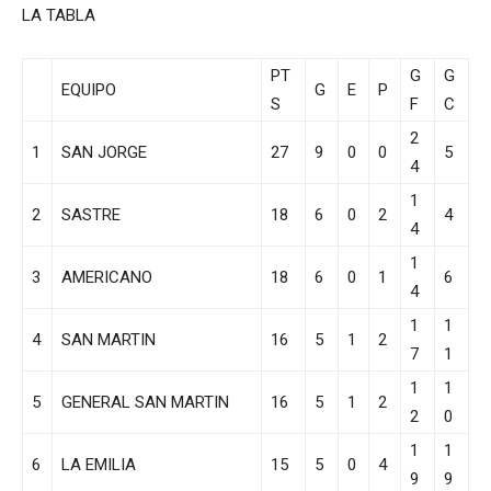
LA TABLA
PT
G
G
EQUIPO
G
E
P
S
F
C
2
1
SAN JORGE
27
9
0
0
5
4
1
2
SASTRE
18
6
0
2
4
4
1
3
AMERICANO
18
6
0
1
6
4
1
1
4
SAN MARTIN
16
5
1
2
7
1
1
1
5
GENERAL SAN MARTIN
16
5
1
2
2
0
1
1
6
LA EMILIA
15
5
0
4
9
9