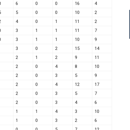
8
6
0
0
16
4
5
5
0
0
10
2
2
4
0
1
11
2
0
3
1
1
11
7
0
3
1
1
10
9
3
0
2
15
14
2
1
2
9
11
2
0
4
8
10
2
0
3
5
9
2
0
4
12
17
2
0
3
5
7
2
0
3
4
6
1
1
4
3
10
1
0
3
2
6
0
0
5
7
12