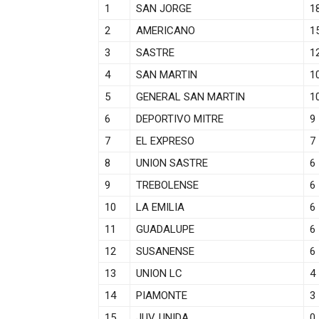
1
SAN JORGE
1
2
AMERICANO
1
3
SASTRE
1
4
SAN MARTIN
1
5
GENERAL SAN MARTIN
1
6
DEPORTIVO MITRE
9
7
EL EXPRESO
7
8
UNION SASTRE
6
9
TREBOLENSE
6
10
LA EMILIA
6
11
GUADALUPE
6
12
SUSANENSE
6
13
UNION LC
4
14
PIAMONTE
3
15
JUV. UNIDA
0