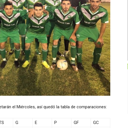
etarán el Miércoles, así quedó la tabla de comparaciones:
TS
G
E
P
GF
GC