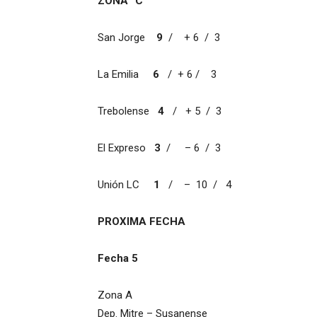
ZONA “C”
San Jorge
9
/ + 6 / 3
La Emilia
6
/ + 6 / 3
Trebolense
4
/ + 5 / 3
El Expreso
3
/ – 6 / 3
Unión LC
1
/ – 10 / 4
PROXIMA FECHA
Fecha 5
Zona A
Dep
. Mitre
–
Susanense