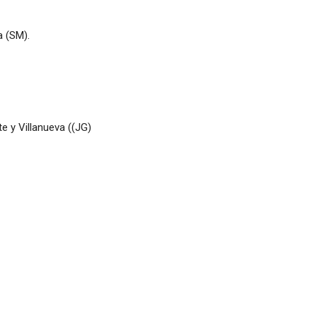
a (SM).
te y Villanueva ((JG)