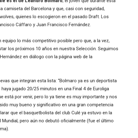
le es el de Leandro Bolmaro
, el joven que durante esta
a camiseta del Barcelona y que, casi con seguridad,
wolves, quienes lo escogieron en el pasado Draft. Los
rancisco Cáffaro y Juan Francisco Fernández.
 equipo lo más competitivo posible pero que, a la vez,
star los próximos 10 años en nuestra Selección. Seguimos
ó Hernández en diálogo con la página web de la
evas que integran esta lista: “Bolmaro ya es un deportista
e haya jugado 20/25 minutos en una Final 4 de Euroliga
ue está por venir, pero lo ya tiene es muy importante y nos
sido muy bueno y significativo en una gran competencia
arar que el basquetbolista del club Culé ya estuvo en la
 Mundial, pero aún no debutó oficialmente (fue el último
ima).