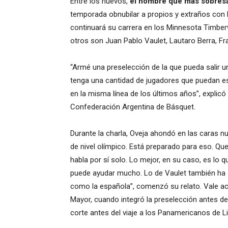
Entre los nuevos,
el nombre que más sobresa
temporada obnubilar a propios y extraños con l
continuará su carrera en los Minnesota Timber
otros son Juan Pablo Vaulet, Lautaro Berra, F
“Armé una preselección de la que pueda salir un
tenga una cantidad de jugadores que puedan e
en la misma línea de los últimos años”, explic
Confederación Argentina de Básquet.
Durante la charla, Oveja ahondó en las caras nu
de nivel olímpico. Está preparado para eso. Qu
habla por sí solo. Lo mejor, en su caso, es lo q
puede ayudar mucho. Lo de Vaulet también ha 
como la española”, comenzó su relato. Vale acl
Mayor, cuando integró la preselección antes del
corte antes del viaje a los Panamericanos de L