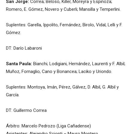
San Jorge:
Correa; Beloso, Killer, Moreyra y Espinoza;
Romero, E. Gómez, Novero y Cuberli; Mansilla y Temperlini.
Suplentes: Garella, Ippolito, Fernández, Birolo, Vidal, Lelli y F.
Gómez.
DT: Darío Labaroni
Santa Paula:
Bianchi; Lodigiani, Hernández, Laurenti y F. Albil;
Muñoz, Fornaglio, Cano y Bonancea; Laciko y Uriondo.
Suplentes: Montoya, Imán, Pérez, Gálvez, D. Albil, G. Albil y
García.
DT: Guillermo Correa
Árbitro: Marcelo Pedrozo (Liga Cañadense)
Asistentes: Alejandro Scionti – Mauro Montero