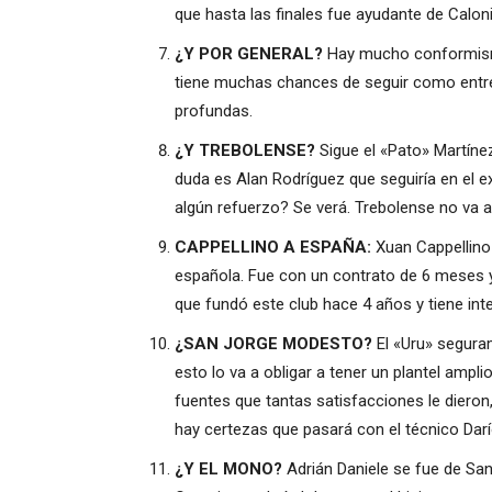
que hasta las finales fue ayudante de Calo
¿Y POR GENERAL?
Hay mucho conformismo
tiene muchas chances de seguir como entr
profundas.
¿Y TREBOLENSE?
Sigue el «Pato» Martínez
duda es Alan Rodríguez que seguiría en el 
algún refuerzo? Se verá. Trebolense no va a j
CAPPELLINO A ESPAÑA:
Xuan Cappellino s
española. Fue con un contrato de 6 meses y
que fundó este club hace 4 años y tiene inte
¿SAN JORGE MODESTO?
El «Uru» seguram
esto lo va a obligar a tener un plantel ampl
fuentes que tantas satisfacciones le dieron
hay certezas que pasará con el técnico Darí
¿Y EL MONO?
Adrián Daniele se fue de Sa