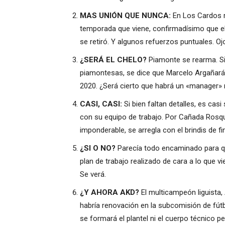
MAS UNIÓN QUE NUNCA:
En Los Cardos r
temporada que viene, confirmadísimo que el
se retiró. Y algunos refuerzos puntuales. Oj
¿SERÁ EL CHELO?
Piamonte se rearma. Si 
piamontesas, se dice que Marcelo Argañaráz 
2020. ¿Será cierto que habrá un «manager
CASI, CASI:
Si bien faltan detalles, es cas
con su equipo de trabajo. Por Cañada Rosqu
imponderable, se arregla con el brindis de fi
¿SI O NO?
Parecía todo encaminado para qu
plan de trabajo realizado de cara a lo que v
Se verá.
¿Y AHORA AKD?
El multicampeón liguista, 
habría renovación en la subcomisión de f
se formará el plantel ni el cuerpo técnico 