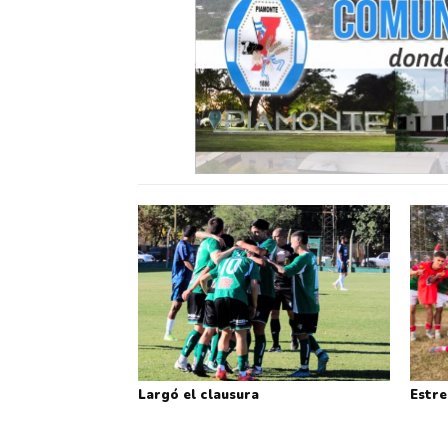
Largó el clausura
Estre