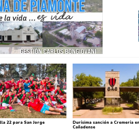
lla 22 para San Jorge
Durísima sanción a Cremería en
Cañadense