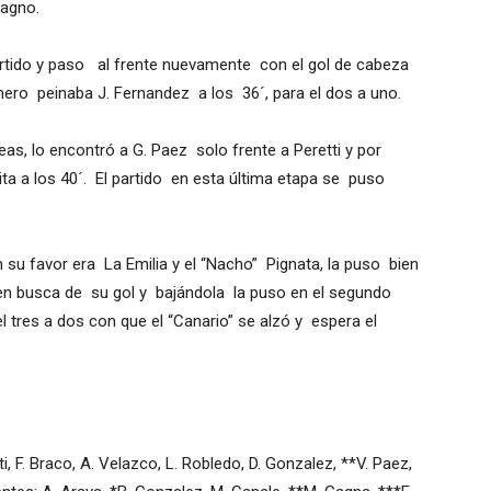
ragno.
partido y paso al frente nuevamente con el gol de cabeza
mero peinaba J. Fernandez a los 36´, para el dos a uno.
eas, lo encontró a G. Paez solo frente a Peretti y por
ta a los 40´. El partido en esta última etapa se puso
 en su favor era La Emilia y el “Nacho” Pignata, la puso bien
en busca de su gol y bajándola la puso en el segundo
l tres a dos con que el “Canario” se alzó y espera el
ti, F. Braco, A. Velazco, L. Robledo, D. Gonzalez, **V. Paez,