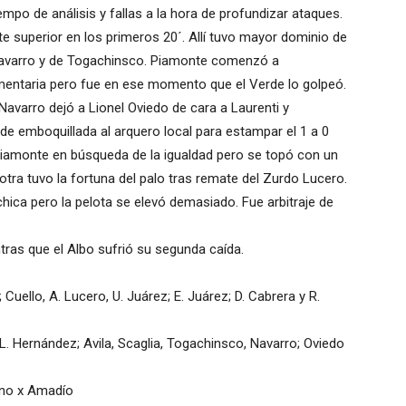
mpo de análisis y fallas a la hora de profundizar ataques.
e superior en los primeros 20´. Allí tuvo mayor dominio de
 Navarro y de Togachinsco. Piamonte comenzó a
mentaria pero fue en ese momento que el Verde lo golpeó.
avarro dejó a Lionel Oviedo de cara a Laurenti y
 de emboquillada al arquero local para estampar el 1 a 0
o Piamonte en búsqueda de la igualdad pero se topó con un
ra tuvo la fortuna del palo tras remate del Zurdo Lucero.
chica pero la pelota se elevó demasiado. Fue arbitraje de
ras que el Albo sufrió su segunda caída.
Cuello, A. Lucero, U. Juárez; E. Juárez; D. Cabrera y R.
. Hernández; Avila, Scaglia, Togachinsco, Navarro; Oviedo
ino x Amadío