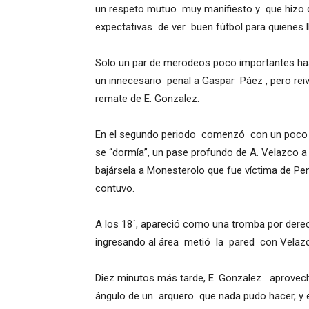
un respeto mutuo muy manifiesto y que hizo 
expectativas de ver buen fútbol para quienes ll
Solo un par de merodeos poco importantes has
un innecesario penal a Gaspar Páez , pero re
remate de E. Gonzalez.
En el segundo periodo comenzó con un poco m
se “dormía”, un pase profundo de A. Velazco a 
bajársela a Monesterolo que fue víctima de Pe
contuvo.
A los 18´, apareció como una tromba por derec
ingresando al área metió la pared con Velazco,
Diez minutos más tarde, E. Gonzalez aprovechó u
ángulo de un arquero que nada pudo hacer, y e