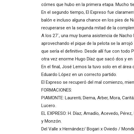
córnes que hubo en la primera etapa. Mucho tie
En el segundo tiempo, El Expreso fue clarament
balón e incluso alguna chance en los pies de
recuperarse en la segunda mitad de la comple
A los 27´, una muy buena asistencia de Nacho N
aprovechando el pique de la pelota se la arrojó
que sería el definitivo. Desde allí fue con tod
otra vez enorme Hugo Díaz que sacó dos y en ot
En el final, José Lemos la tuvo solo en el área 
Eduardo López en un correcto partido.
El Expreso se recuperó del mal comienzo, mient
FORMACIONES:
PIAMONTE: Laurenti; Diema, Arber, Mora, Caritá; 
Lucero.
EL EXPRESO: H. Díaz; Amadío, Acevedo, Pérez, L
y Monzón.
Del Valle x Hernández/ Bogari x Oviedo / Mond