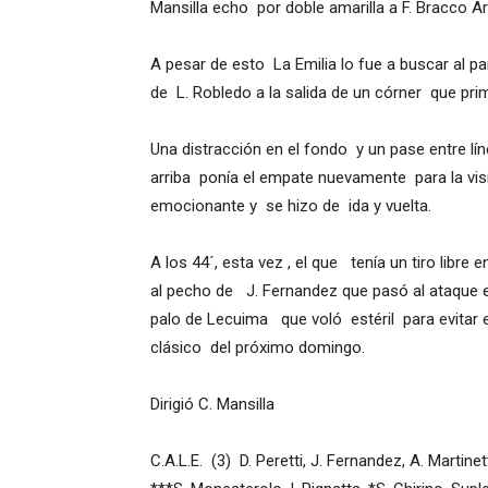
Mansilla echo por doble amarilla a F. Bracco A
A pesar de esto La Emilia lo fue a buscar al 
de L. Robledo a la salida de un córner que pri
Una distracción en el fondo y un pase entre lín
arriba ponía el empate nuevamente para la visi
emocionante y se hizo de ida y vuelta.
A los 44´, esta vez , el que tenía un tiro libre
al pecho de J. Fernandez que pasó al ataque 
palo de Lecuima que voló estéril para evitar e
clásico del próximo domingo.
Dirigió C. Mansilla
C.A.L.E. (3) D. Peretti, J. Fernandez, A. Martinet