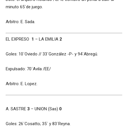
minuto 65´de juego.
Arbitro: E. Sada.
EL EXPRESO
1
– LA EMILIA
2
Goles: 10´Oviedo // 33´González -P- y 94´Abregú.
Expulsado: 70´Avila /EE/
Arbitro: E. Lopez.
A. SASTRE
3
– UNION (Sas)
0
Goles: 26´Cosatto; 35´ y 83´Reyna.