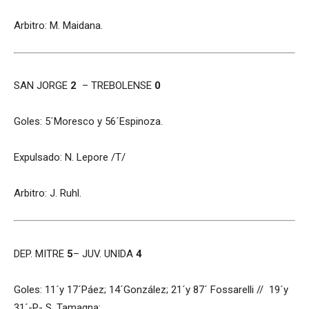
Arbitro: M. Maidana.
SAN JORGE
2
– TREBOLENSE
0
Goles: 5´
Moresco y 56´Espinoza.
Expulsado: N. Lepore /T/
Arbitro: J. Ruhl.
DEP. MITRE
5
– JUV. UNIDA
4
Goles: 11´y 17´Páez; 14´González; 21´y 87´ Fossarelli // 19´y
31´-P- S. Tamagna;