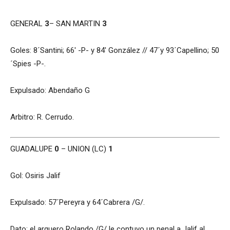
GENERAL
3
– SAN MARTIN
3
Goles: 8´Santini; 66′ -P- y 84′ González // 47´y 93´Capellino; 50
´Spies -P-.
Expulsado: Abendaño G
Arbitro: R. Cerrudo.
GUADALUPE
0
– UNION (LC)
1
Gol: Osiris Jalif
Expulsado: 57´Pereyra y 64´Cabrera /G/.
Dato: el arquero Rolando /G/ le contuvo un penal a Jalif al