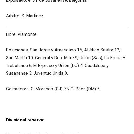
Expulsado: el DT de Susanense, Baigorria.
Arbitro: S. Martinez.
Libre: Piamonte.
Posiciones: San Jorge y Americano 15; Atlético Sastre 12;
San Martín 10; General y Dep. Mitre 9; Unión (Sas), La Emilia y
Trebolense 6; El Expreso y Unión (LC) 4; Guadalupe y
Susanense 3; Juventud Unida 0.
Goleadores: O. Moresco (SJ) 7 y G. Páez (DM) 6
Divisional reserva: