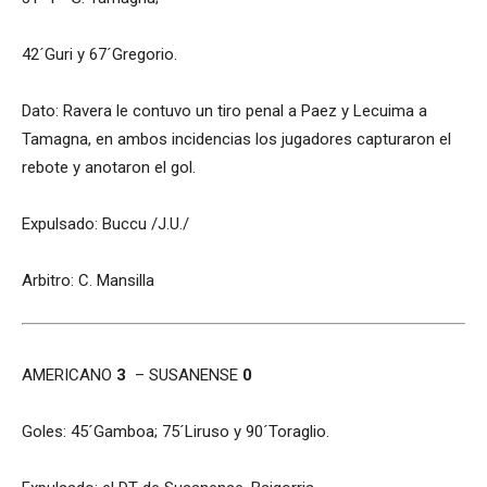
42´Guri y 67´Gregorio.
Dato: Ravera le contuvo un tiro penal a Paez y Lecuima a
Tamagna, en ambos incidencias los jugadores capturaron el
rebote y anotaron el gol.
Expulsado: Buccu /J.U./
Arbitro: C. Mansilla
AMERICANO
3
– SUSANENSE
0
Goles: 45´
Gamboa; 75´Liruso y 90´Toraglio.