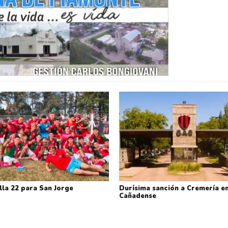
lla 22 para San Jorge
Durísima sanción a Cremería en
Cañadense