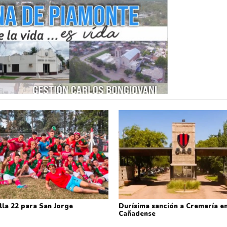
lla 22 para San Jorge
Durísima sanción a Cremería en
Cañadense