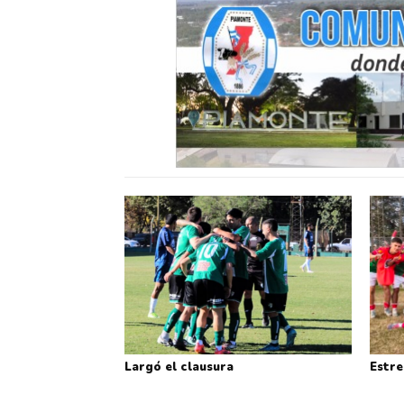
Largó el clausura
Estre