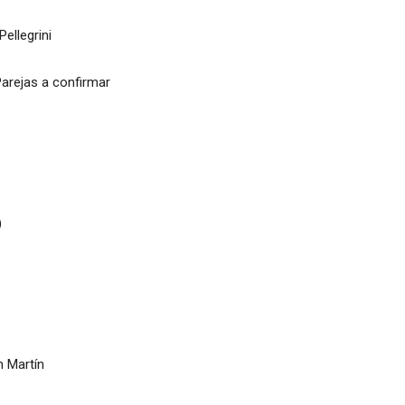
ellegrini
Parejas a confirmar
)
n Martín