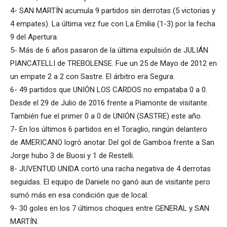
4-
SAN MARTÍN
acumula 9 partidos sin derrotas (5 victorias y
4 empates). La última vez fue con La Emilia (1-3) por la fecha
9 del Apertura.
5- Más de 6 años pasaron de la última expulsión de JULIÁN
PIANCATELLI de
TREBOLENSE
. Fue un 25 de Mayo de 2012 en
un empate 2 a 2 con Sastre. El árbitro era Segura.
6- 49 partidos que
UNIÓN LOS CARDOS
no empataba 0 a 0.
Desde el 29 de Julio de 2016 frente a Piamonte de visitante.
También fue el primer 0 a 0 de UNIÓN (SASTRE) este año.
7- En los últimos 6 partidos en el Toraglio, ningún delantero
de
AMERICANO
logró anotar. Del gol de Gamboa frente a San
Jorge hubo 3 de Buosi y 1 de Restelli.
8-
JUVENTUD UNIDA
cortó una racha negativa de 4 derrotas
seguidas. El equipo de Daniele no ganó aun de visitante pero
sumó más en esa condición que de local.
9- 30 goles en los 7 últimos
choques entre
GENERAL
y
SAN
MARTÍN
.